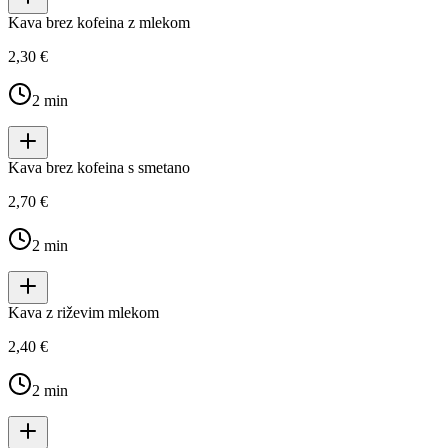
Kava brez kofeina z mlekom
2,30 €
2
min
Kava brez kofeina s smetano
2,70 €
2
min
Kava z riževim mlekom
2,40 €
2
min