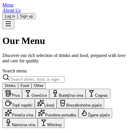
Menu
About Us
Log in
Sign up
Our Menu
Discover our rich selection of drinks and food, prepared with love
and care for quality.
Search menu
Drinks
Food
Other
Piva
Grenčice
Buteljčna vina
Cognac
Topli napitki
Likerji
Brezalkoholne pijače
Peneča vina
Posebna ponudba
Žgane pijače
Namizna vina
Whiskey