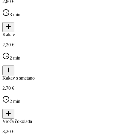
2,80 €
3
min
Kakav
2,20 €
2
min
Kakav s smetano
2,70 €
2
min
Vroča čokolada
3,20 €