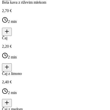
Bela kava z riževim mlekom
2,70 €
2
min
Čaj
2,20 €
2
min
Čaj z limono
2,40 €
2
min
Čaj z medom